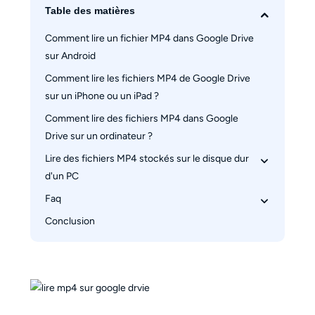
Table des matières
Comment lire un fichier MP4 dans Google Drive 
sur Android
Comment lire les fichiers MP4 de Google Drive 
sur un iPhone ou un iPad ?
Comment lire des fichiers MP4 dans Google 
Drive sur un ordinateur ?
Lire des fichiers MP4 stockés sur le disque dur 
d'un PC
Faq
La solution ultime : Lire vos fichiers MP4 avec 
PlayerFab
Conclusion
Pourquoi ma vidéo reste bloquée sur 
"Traitement de la vidéo en cours" ?
Pourquoi je reçois le message "Oups ! Un 
problème est survenu lors de la lecture" ?
Google Drive réduit-il la qualité de mes vidéos 
MP4 ?