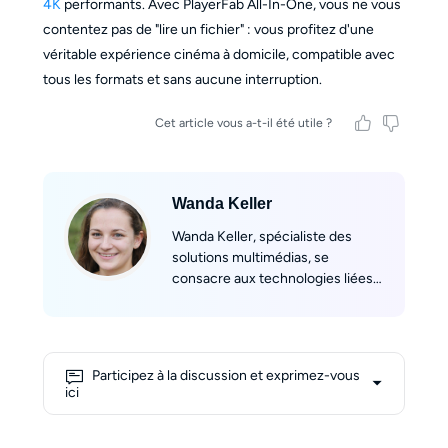
4K
performants. Avec PlayerFab All-In-One, vous ne vous
contentez pas de "lire un fichier" : vous profitez d'une
véritable expérience cinéma à domicile, compatible avec
tous les formats et sans aucune interruption.
Cet article vous a-t-il été utile ?
Wanda Keller
Wanda Keller, spécialiste des
solutions multimédias, se
consacre aux technologies liées
aux lecteurs vidéo, aux contenus
4K et aux programmes de
traitement d’images. Grâce à son
expertise dans l’édition d’outils
Participez à la discussion et exprimez-vous
logiciels, il offre aux lecteurs des
ici
analyses fiables et accessibles
pour profiter pleinement de leurs
médias, quels que soient les